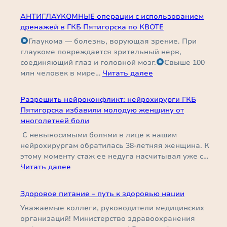
синдромом
опухоли
требуется
АНТИГЛАУКОМНЫЕ операции с использованием
в
врач
дренажей в ГКБ Пятигорска по КВОТЕ
затылочной
—
Глаукома — болезнь, ворующая зрение. При
зоне
реаниматолог
глаукоме повреждается зрительный нерв,
мозга
соединяющий глаз и головной мозг.
Свыше 100
36-
:
млн человек в мире…
Читать далее
летнему
АНТИГЛАУКОМНЫЕ
пациенту
операции
теперь
Разрешить нейроконфликт: нейрохирурги ГКБ
с
напоминают
Пятигорска избавили молодую женщину от
использованием
небольшой
многолетней боли
дренажей
шрам
С невыносимыми болями в лице к нашим
в
и
нейрохирургам обратилась 38-летняя женщина. К
ГКБ
титановая
этому моменту стаж ее недуга насчитывал уже с…
Пятигорска
пластина
:
Читать далее
по
Разрешить
КВОТЕ
нейроконфликт:
Здоровое питание – путь к здоровью нации
нейрохирурги
Уважаемые коллеги, руководители медицинских
ГКБ
организаций! Министерство здравоохранения
Пятигорска