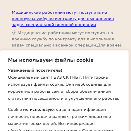
Грант
ГКБ
Кундупян
Пятигорска
Медицинские работники могут поступить на
принял
побывал
военную службу по контракту для выполнения
участие
в
задач специальной военной операции
во
селе
Медицинские работники могут поступить на
Всероссийском
Калиновском
военную службу по контракту для выполнения
нейрохирургическом
Александровского
задач специальной военной операции.Для врачей
форуме
района
:
и среднего медицинского…
Читать далее
в
Медицинские
Москве.
Мы используем файлы cookie
работники
Второй день рождения: медики ГКБ Пятигорска
могут
Уважаемый посетитель!
спасли мужчину с множественными рублеными
поступить
Официальный сайт ГБУЗ СК ГКБ г. Пятигорска
ранами и нашли его родных, с которыми он потерял
на
использует файлы cookie. Они необходимы для
связь около 30 лет назад.
военную
корректной работы сайта, сбора обезличенной
72-х летнего Александра Дмитриевича привезли в
службу
статистики посещаемости и улучшения его работы.
ГКБ Пятигорска с множественными рублеными
по
ранами рук и ушибом головного мозга. Такова была
контракту
Cookie
не используются
для идентификации
:
цена…
Читать далее
для
личности, передачи данных третьим лицам или
Второй
выполнения
маркетинговых целей. Вся информация
день
задач
ГКБ Пятигорска продолжает принимать
рождения:
обрабатывается в соответствии с Федеральным
специальной