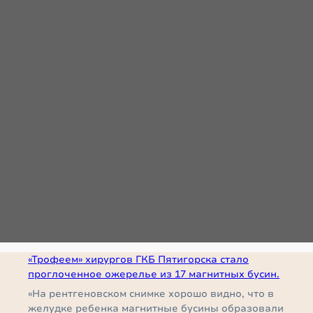
«Трофеем» хирургов ГКБ Пятигорска стало
проглоченное ожерелье из 17 магнитных бусин.
«На рентгеновском снимке хорошо видно, что в
желудке ребенка магнитные бусины образовали