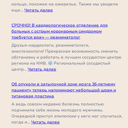
кольцо, похожее на ожерелье. Также мы увидели
:
еще…
Читать далее
«Трофеем»
хирургов
СРОЧНО! В кардиологическое отделение для
ГКБ
больных с острым коронарным синдромом
Пятигорска
требуется врач — реаниматолог
стало
Друзья-кардиологи, реаниматологи,
проглоченное
анестезиологи! Прекрасная возможность сменить
ожерелье
обстановку и работать в лучшем сосудистом центре
из
региона на КМВ.
Региональный сосудистый
17
:
центр…
Читать далее
магнитных
СРОЧНО!
бусин.
В
Об опухоли в затылочной зоне мозга 36-летнему
кардиологическое
пациенту теперь напоминают небольшой шрам и
отделение
титановая пластина
для
А ведь совсем недавно болезнь полностью
больных
подчинила себе жизнь молодого мужчины.
с
Очередной приступ эпилепсии у него мог случиться,
острым
:
когда и…
Читать далее
коронарным
Об