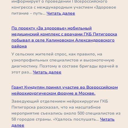
информирует о проведении I Всероссийского
избавили
конгресса с международным участием «Здоровое
молодую
:
питание – путь…
Читать далее
женщину
Здоровое
от
питание
многолетней
По проекту «За здоровье» мобильный
–
боли
медицинский комплекс с врачами ГКБ Пятигорска
путь
побывал в селе Калиновском Александровского
к
района
здоровью
У сельских жителей спрос, как правило, на
нации
узкопрофильных специалистов и высокоточную
диагностику. Поэтому в составе бригады врачей в
:
этот раз…
Читать далее
По
проекту
Грант Кундупян принял участие во Всероссийском
«За
нейрохирургическом форуме в Москве.
здоровье»
Заведующий отделением нейрохирургии ГКБ
мобильный
Пятигорска рассказал, что на масштабное
медицинский
мероприятие съехались около 500 специалистов из
комплекс
58 городов страны. «Удалось послушать…
Читать
с
:
далее
врачами